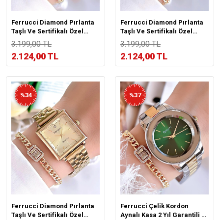
Ferrucci Diamond Pırlanta
Ferrucci Diamond Pırlanta
Taşlı Ve Sertifikalı Özel
Taşlı Ve Sertifikalı Özel
Kutulu Kadın Kol
Kutulu Kadın Kol
3.199,00 TL
3.199,00 TL
Saati+Bileklik BFC.01118-04
Saati+Bileklik BFC.01118-03
2.124,00 TL
2.124,00 TL
%34
%37
Ferrucci Diamond Pırlanta
Ferrucci Çelik Kordon
Taşlı Ve Sertifikalı Özel
Aynalı Kasa 2 Yıl Garantili 3