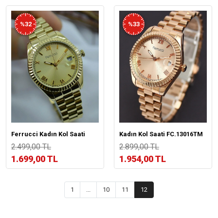
%32
%33
Ferrucci Kadın Kol Saati
Kadın Kol Saati FC.13016TM
2.499,00 TL
2.899,00 TL
1.699,00 TL
1.954,00 TL
1
...
10
11
12