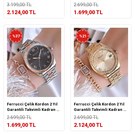
Kutulu Kadın Kol
Atm Suya Dayanıklı Kadın
3.199,00 TL
2.699,00 TL
Saati+Bileklik BFC.01118-02
Kol Saati B.1139704X
2.124,00 TL
1.699,00 TL
%37
%21
Ferrucci Çelik Kordon 2 Yıl
Ferrucci Çelik Kordon 2 Yıl
Garantili Takvimli Kadran 30
Garantili Takvimli Kadran 30
Mt Suya Dayanıklı Kadın Kol
Mt Suya Dayanıklı Kadın Kol
2.699,00 TL
2.699,00 TL
Saati B.1301604X
Saati B.130163X
1.699,00 TL
2.124,00 TL