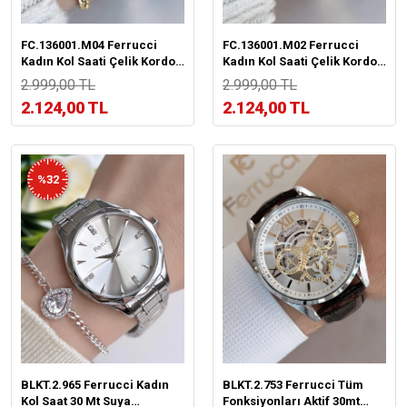
FC.136001.M04 Ferrucci
FC.136001.M02 Ferrucci
Kadın Kol Saati Çelik Kordon
Kadın Kol Saati Çelik Kordon
3 Atm Kararma Renk Atma
3 Atm Kararma Renk Atma
2.999,00 TL
2.999,00 TL
Yapmaz+Bileklik
Yapmaz+Bileklik
2.124,00 TL
2.124,00 TL
%32
BLKT.2.965 Ferrucci Kadın
BLKT.2.753 Ferrucci Tüm
Kol Saat 30 Mt Suya
Fonksiyonları Aktif 30mt