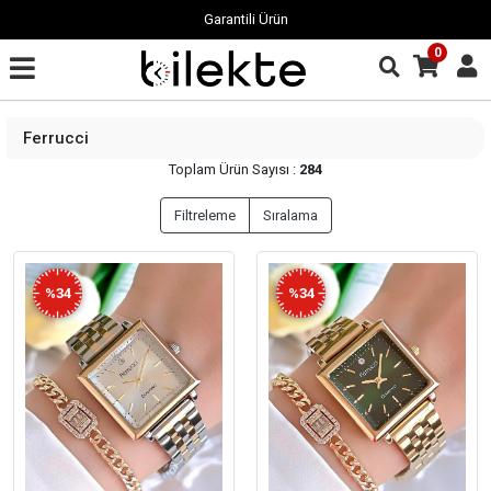
Garantili Ürün
0
Ferrucci
Toplam Ürün Sayısı :
284
Filtreleme
Sıralama
%34
%34