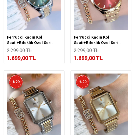
Ferrucci Kadın Kol
Ferrucci Kadın Kol
Saati+Bileklik Özel Seri
Saati+Bileklik Özel Seri
Çelik Kordon Kararma Renk
Çelik Kordon Kararma Renk
2.299,00 TL
2.299,00 TL
Atma Yapmaz BİLEKTE.F.05
Atma Yapmaz BİLEKTE.F.04
1.699,00 TL
1.699,00 TL
%29
%29