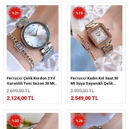
%21
%15
Ferrucci Çelik Kordon 2 Yıl
Ferrucci Kadın Kol Saat 30
Garantili Yeni Sezon 30 Mt
Mt Suya Dayanıklı Çelik
Suya Dayanıklı Kadın Kol
Kordon Kararmaz Renk
2.699,00 TL
2.999,00 TL
Saati BFC.033889.01X
Atmaz+Bileklik BFC.03329.2
2.124,00 TL
2.549,00 TL
%32
%26