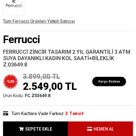
Tüm Ferrucci Ürünleri Yetkili Satıcısı
Ferrucci
FERRUCCİ ZİNCİR TASARIM 2 YIL GARANTİLİ 3 ATM
SUYA DAYANIKLI KADIN KOL SAATİ+BİLEKLİK
Z.03649.8
3.899,00 TL
%35
Kargo Bedava
2.549,00 TL
Ürün Kodu:
FC.Z03649.8
Tüm Kartlara Vade Farksız
3 Taksit
SEPETE EKLE
HEMEN AL