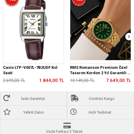
Casio LTP-V007L-7B2UDF Kol
RMS Romanson Premium Özel
Saati
Tasarım Kordon 2 Yıl Garantili 5
Atm Kadın Kol Saati+Bileklik
2.699,00 TL
1.844,00 TL
10.149,00 TL
7.649,00 TL
A2175.29
İade Garantisi
Ücretsiz Kargo
Yetkili Satıcı
Hızlı Teslimat
Vade Farksız 3 Taksit