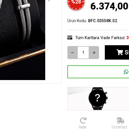
%28
6.374,00
Ürün Kodu:
BFC.03558K.S2
Tüm Kartlara Vade Farksız
3
S
İade
Ücretsiz