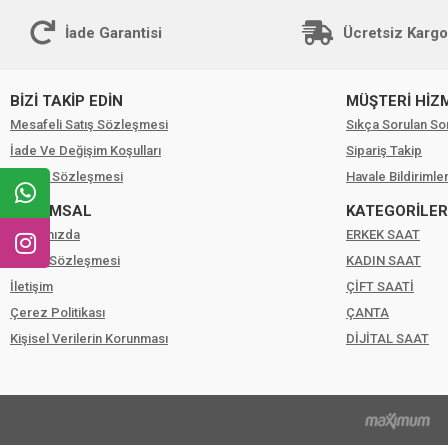
İade Garantisi
Ücretsiz Kargo
BİZİ TAKİP EDİN
MÜŞTERİ HİZ
Mesafeli Satış Sözleşmesi
Sıkça Sorulan So
İade Ve Değişim Koşulları
Sipariş Takip
Gizlilik Sözleşmesi
Havale Bildirimler
KURUMSAL
KATEGORİLER
Hakkımızda
ERKEK SAAT
Üyelik Sözleşmesi
KADIN SAAT
İletişim
ÇİFT SAATİ
Çerez Politikası
ÇANTA
Kişisel Verilerin Korunması
DİJİTAL SAAT