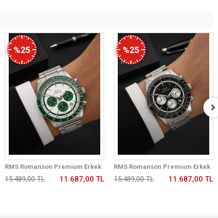
%25
%25
RMS Romanson Premium Erkek
RMS Romanson Premium Erkek
Kol Saati Çelik Kordon 5 ATM Su
Kol Saati Çelik Kordon 5 ATM Su
15.489,00 TL
11.687,00 TL
15.489,00 TL
11.687,00 TL
Geçirmez Kronometreli Kadran
Geçirmez Kronometreli Kadran
AG2198.180
AG2198.12