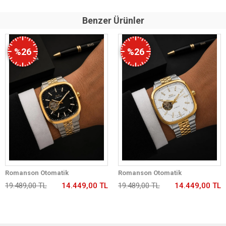
Benzer Ürünler
%26
%26
Romanson Otomatik
Romanson Otomatik
Mekanizmalı Premium Erkek
Mekanizmalı Premium Erkek
19.489,00 TL
14.449,00 TL
19.489,00 TL
14.449,00 TL
Kol Saati 5 ATM Suya Dayanıklı 2
Kol Saati 5 ATM Suya Dayanıklı 2
Yıl Garantili RM2233.99
Yıl Garantili RM2233.42