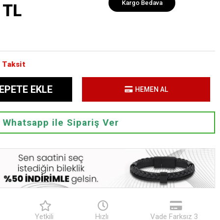
Kargo Bedava
 TL
 Taksit
EPETE EKLE
HEMEN AL
Whatsapp ile Sipariş Ver
Yetkili
Hızlı
Vade Farksız 3