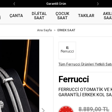
‹
›
‹
›
Garantili Ürün
Garantili Ürün
DİJİTAL
ÇOCUK
AKIL
ÇANTA
TAKILAR
İ
SAAT
SAAT
SAA
Ana Sayfa
ERKEK SAAT
Tüm Ferrucci Ürünleri Yetkili Satı
Ferrucci
FERRUCCİ OTOMATİK VE 
GARANTİLİ ERKEK KOL SA
8.889,00 TL