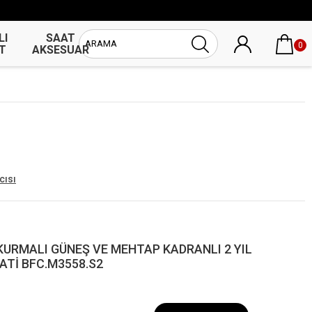
LI
SAAT
UNİSEX
0
T
AKSESUAR
SAAT
cısı
KURMALI GÜNEŞ VE MEHTAP KADRANLI 2 YIL
ATİ BFC.M3558.S2