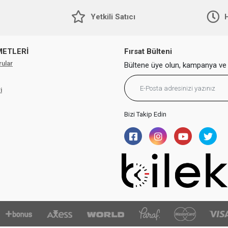
Yetkili Satıcı
H
METLERİ
Fırsat Bülteni
rular
Bültene üye olun, kampanya ve 
i
Bizi Takip Edin