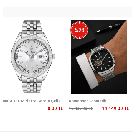
%26
800701F102 Pierre Cardin Çelik
Romanson Otomatik
Kordon Erkek Kol Saati 30 Mt Su
Mekanizmalı Premium Erkek
0,00 TL
19.489,00 TL
14.449,00 TL
Gecirmez
Kol Saati 5 ATM Suya Dayanıklı 2
Yıl Garantili RM2233.12