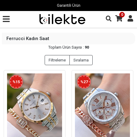
Garantili Ürün
0
Ferrucci Kadın Saat
Toplam Ürün Sayısı :
90
Filtreleme
Sıralama
%15
%27