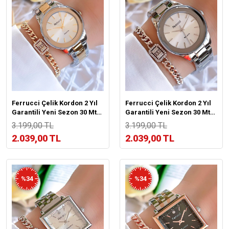
Ferrucci Çelik Kordon 2 Yıl
Ferrucci Çelik Kordon 2 Yıl
Garantili Yeni Sezon 30 Mt
Garantili Yeni Sezon 30 Mt
Suya Dayanıklı Kadın Kol
Suya Dayanıklı Kadın Kol
3.199,00 TL
3.199,00 TL
Saati B.03412.M05X
Saati B.03412.M01X
2.039,00 TL
2.039,00 TL
%34
%34