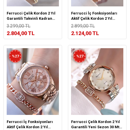
Ferrucci Çelik Kordon 2 Yıl
Ferrucci İç Fonksiyonları
Garantili Takvinli Kadran
Aktif Çelik Kordon 2 Yıl
Suya Dayanıklı Kadın Kol
Garantili 3Atm Kadın Kol
3.299,00 TL
2.899,00 TL
Saati BFC.03298.05
Saati+Bileklik B03322.02
2.804,00 TL
2.124,00 TL
%27
%27
Ferrucci İç Fonksiyonları
Ferrucci Çelik Kordon 2 Yıl
Aktif Çelik Kordon 2 Yıl
Garantili Yeni Sezon 30 Mt