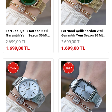
Ferrucci Çelik Kordon 2 Yıl
Ferrucci Çelik Kordon 2 Yıl
Garantili Yeni Sezon 30 Mt
Garantili Yeni Sezon 30 Mt
Suya Dayanıklı Kadın Kol
Suya Dayanıklı Kadın Kol
2.699,00 TL
2.699,00 TL
Saati BFC.033443.02
Saati BFC.03439.05
1.699,00 TL
1.699,00 TL
%37
%37