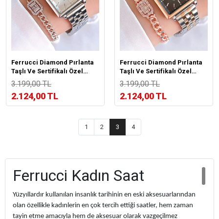
Ferrucci Diamond Pırlanta
Ferrucci Diamond Pırlanta
Taşlı Ve Sertifikalı Özel
Taşlı Ve Sertifikalı Özel
Kutulu Kadın Kol
Kutulu Kadın Kol
3.199,00 TL
3.199,00 TL
Saati+Bileklik BFC.01118-01
Saati+Bileklik BFC.01118-05
2.124,00 TL
2.124,00 TL
1
2
3
4
Ferrucci Kadın Saat
Yüzyıllardır kullanılan insanlık tarihinin en eski aksesuarlarından
olan özellikle kadınlerin en çok tercih ettiği saatler, hem zaman
tayin etme amacıyla hem de aksesuar olarak vazgeçilmez