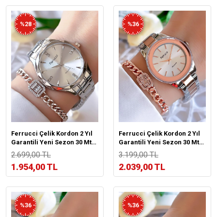
%28
%36
Ferrucci Çelik Kordon 2 Yıl
Ferrucci Çelik Kordon 2 Yıl
Garantili Yeni Sezon 30 Mt
Garantili Yeni Sezon 30 Mt
Suya Dayanıklı Kadın Kol
Suya Dayanıklı Kadın Kol
2.699,00 TL
3.199,00 TL
Saati BFC.14215.01
Saati B.03412.M04X
1.954,00 TL
2.039,00 TL
%36
%36