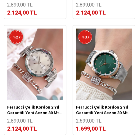
Garantili 3Atm Kadın Kol
Suya Dayanıklı Kadın Kol
2.899,00 TL
2.899,00 TL
Saati+Bileklik B03322.04
Saati BFC.01119.04
2.124,00 TL
2.124,00 TL
%27
%37
Ferrucci Çelik Kordon 2 Yıl
Ferrucci Çelik Kordon 2 Yıl
Garantili Yeni Sezon 30 Mt
Garantili Yeni Sezon 30 Mt
Suya Dayanıklı Kadın Kol
Suya Dayanıklı Kadın Kol
2.899,00 TL
2.699,00 TL
Saati BFC.01119.01
Saati BFC.03442.04
2.124,00 TL
1.699,00 TL