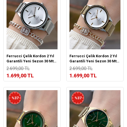
Ferrucci Çelik Kordon 2 Yıl
Ferrucci Çelik Kordon 2 Yıl
Garantili Yeni Sezon 30 Mt
Garantili Yeni Sezon 30 Mt
Suya Dayanıklı Kadın Kol
Suya Dayanıklı Kadın Kol
2.699,00 TL
2.699,00 TL
Saati BFC.033443.01
Saati BFC.033443.03
1.699,00 TL
1.699,00 TL
%37
%37