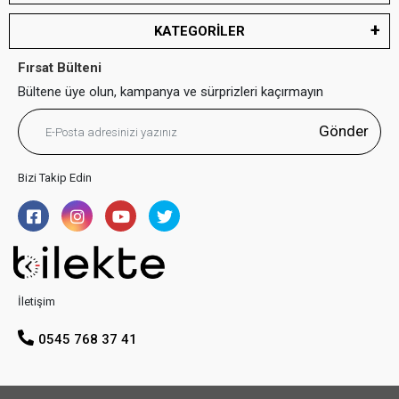
saatlerden oluşan koleksiyonuyla karşımıza çıkıyor. Fonksiyonel
Ferrucci saatleri en uygun fiyatlarla Bilekte.com’dan gönül
KATEGORİLER
rahatlığıyla satın alarak kullanabilirsiniz. Aynı zamanda akıllı saat
üretmeye başlayan Ferrucci fiyat performans kıstaslarında üretim
Fırsat Bülteni
ve satış yeteneğini konuşturuyor. En uygun Ferrucci
Akıllı Saat
Bültene üye olun, kampanya ve sürprizleri kaçırmayın
modellerine de akıllı saat kategorimizden ulaşabilirsiniz.
FC Smart
olarak markalandırılan Ferrucci Akıllı saatler Bilekte.com’da
Gönder
Ferrucci Kadın saat Fiyatları
Bizi Takip Edin
Ferrucci kadın saat fiyatları ve
Ferrucci Erkek Saat
fiyatları
belirlenirken diğer saat markalarında olduğu gibi belirli kıstaslar
vardır, Ferrucci marka kadın saatler kordon kalitesi, kasa kalitesi,
cam tipi ve makine çalışma özellikleri, garanti ve satış sonrası
destek kıstasları göz önüne alınarak, fiyatlandırılması yapılır. En
ucuz ve en kaliteli Ferrucci kadın saat fiyatlarına güvenli ödeme
İletişim
avantajıyla
Bilekte.com
’dan ulaşabilirsiniz, satış sonrası destek ve
garanti süresi saat alışverişlerinde önemli bir kıstastır, Ferrucci
0545 768 37 41
Türkiye yetkili satıcılarından Bilekte.com ile saatinizi 2 sene
boyunca makine garantisi ile gönül rahatlığıyla satın alabilirsiniz.