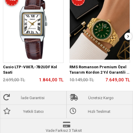
Casio LTP-V007L-7B2UDF Kol
RMS Romanson Premium Özel
Saati
Tasarım Kordon 2 Yıl Garantili 5
Atm Kadın Kol Saati+Bileklik
2.699,00 TL
1.844,00 TL
10.149,00 TL
7.649,00 TL
A2175.29
İade Garantisi
Ücretsiz Kargo
Yetkili Satıcı
Hızlı Teslimat
Vade Farksız 3 Taksit