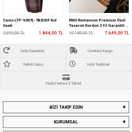
Casio LTP-V007L-7B2UDF Kol
RMS Romanson Premium Özel
Saati
Tasarım Kordon 2 Yıl Garantili 5
Atm Kadın Kol Saati+Bileklik
2.699,00 TL
1.844,00 TL
10.149,00 TL
7.649,00 TL
A2175.29
İade Garantisi
Ücretsiz Kargo
Yetkili Satıcı
Hızlı Teslimat
Vade Farksız 3 Taksit
BİZİ TAKİP EDİN
KURUMSAL