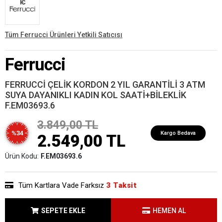
Tüm Ferrucci Ürünleri Yetkili Satıcısı
Ferrucci
FERRUCCİ ÇELİK KORDON 2 YIL GARANTİLİ 3 ATM
SUYA DAYANIKLI KADIN KOL SAATİ+BİLEKLİK
F.EM03693.6
3.849,00 TL
%34
Kargo Bedava
2.549,00 TL
Ürün Kodu:
F.EM03693.6
Tüm Kartlara Vade Farksız
3 Taksit
SEPETE EKLE
HEMEN AL