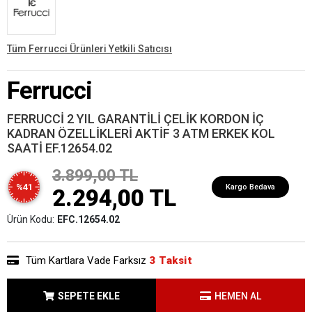
Tüm Ferrucci Ürünleri Yetkili Satıcısı
Ferrucci
FERRUCCİ 2 YIL GARANTİLİ ÇELİK KORDON İÇ
KADRAN ÖZELLİKLERİ AKTİF 3 ATM ERKEK KOL
SAATİ EF.12654.02
3.899,00 TL
%41
Kargo Bedava
2.294,00 TL
Ürün Kodu:
EFC.12654.02
Tüm Kartlara Vade Farksız
3 Taksit
SEPETE EKLE
HEMEN AL