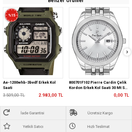
Benzer Ürünler
%15
Ae-1200whb-3bvdf Erkek Kol
800701F102 Pierre Cardin Çelik
Saati
Kordon Erkek Kol Saati 30 Mt Su
Gecirmez
3.509,00 TL
2.983,00 TL
0,00 TL
İade Garantisi
Ücretsiz Kargo
Yetkili Satıcı
Hızlı Teslimat