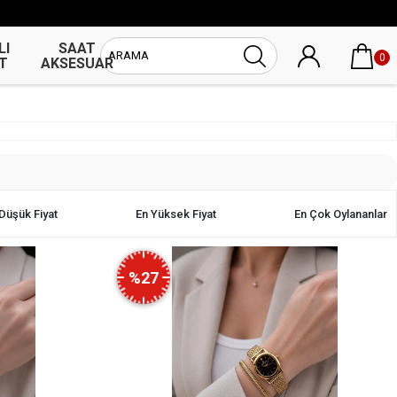
LI
SAAT
UNİSEX
0
T
AKSESUAR
SAAT
Düşük Fiyat
En Yüksek Fiyat
En Çok Oylananlar
%27