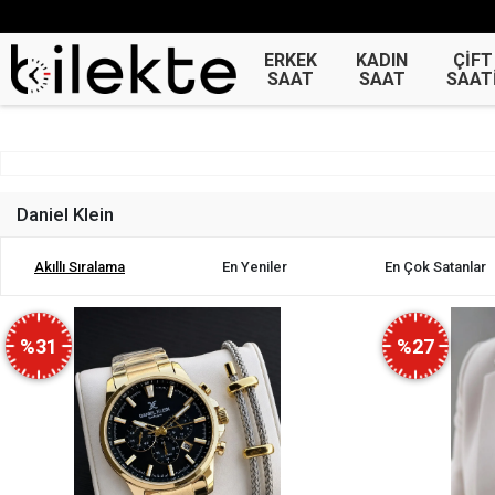
ERKEK
KADIN
ÇİFT
SAAT
SAAT
SAAT
Daniel Klein
Akıllı Sıralama
En Yeniler
En Çok Satanlar
%31
%27