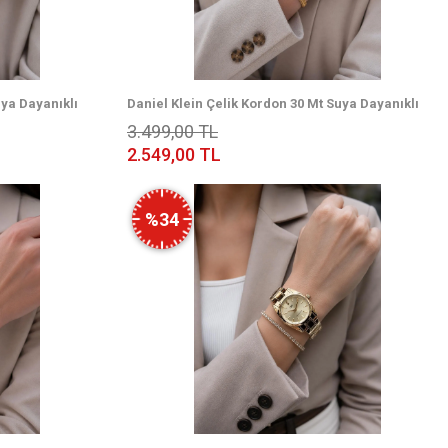
uya Dayanıklı
Daniel Klein Çelik Kordon 30 Mt Suya Dayanıklı
eklik
Özel Tasarım Kadın Kol Saati + Bileklik
3.499,00 TL
VS.BLKT.1010
2.549,00 TL
%34