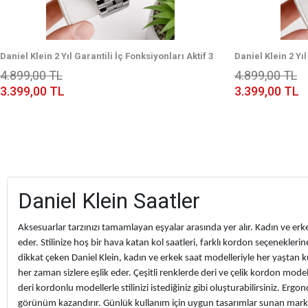
Daniel Klein 2 Yıl Garantili İç Fonksiyonları Aktif 3
Daniel Klein 2 Yıl
Atm Suya Dayanıklı Erkek Kol Saati EDK.2.14433-2
Atm Suya Dayanık
4.899,00 TL
4.899,00 TL
3.399,00 TL
3.399,00 TL
Daniel Klein Saatler
Aksesuarlar tarzınızı tamamlayan eşyalar arasında yer alır. Kadın ve erke
eder. Stilinize hoş bir hava katan kol saatleri, farklı kordon seçeneklerin
dikkat çeken Daniel Klein, kadın ve erkek saat modelleriyle her yaştan k
her zaman sizlere eşlik eder. Çeşitli renklerde deri ve çelik kordon model
deri kordonlu modellerle stilinizi istediğiniz gibi oluşturabilirsiniz. Er
görünüm kazandırır. Günlük kullanım için uygun tasarımlar sunan marka ku