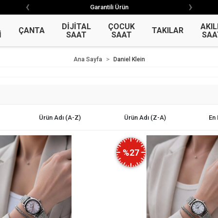
‹
›
‹
›
Garantili Ürün
Garantili Ürün
DİJİTAL
ÇOCUK
AKIL
ÇANTA
TAKILAR
İ
SAAT
SAAT
SAA
Ana Sayfa
Daniel Klein
Ürün Adı (A-Z)
Ürün Adı (Z-A)
En 
%27