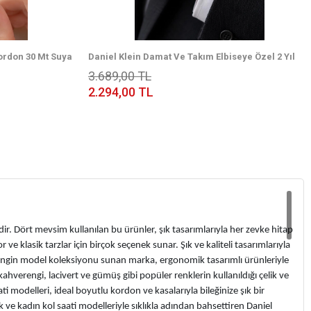
 Kordon 30 Mt Suya
Daniel Klein Damat Ve Takım Elbiseye Özel 2 Yıl
 DKK.14372.3
Garantili Çelik Kordon Erkek Kol Saati
3.689,00 TL
VS.BLKT.0999
2.294,00 TL
dir. Dört mevsim kullanılan bu ürünler, şık tasarımlarıyla her zevke hitap
ve klasik tarzlar için birçok seçenek sunar. Şık ve kaliteli tasarımlarıyla
en zengin model koleksiyonu sunan marka, ergonomik tasarımlı ürünleriyle
kahverengi, lacivert ve gümüş gibi popüler renklerin kullanıldığı çelik ve
ti modelleri, ideal boyutlu kordon ve kasalarıyla bileğinize şık bir
 ve kadın kol saati modelleriyle sıklıkla adından bahsettiren Daniel