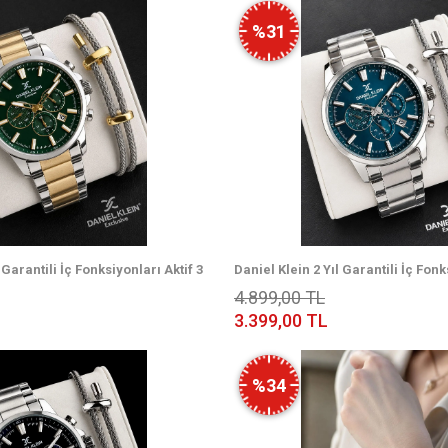
%31
 Garantili İç Fonksiyonları Aktif 3
Daniel Klein 2 Yıl Garantili İç Fonk
lı Erkek Kol Saati EDK.2.14440-9
Atm Suya Dayanıklı Erkek Kol Saat
4.899,00 TL
3.399,00 TL
%34