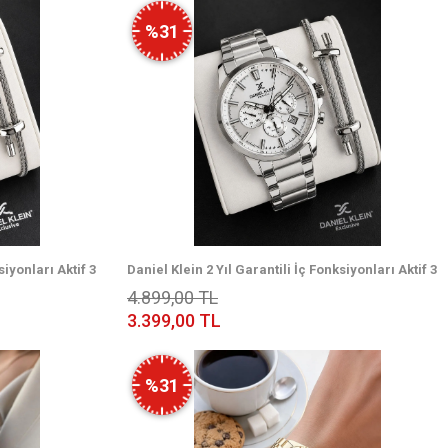
%31
siyonları Aktif 3
Daniel Klein 2 Yıl Garantili İç Fonksiyonları Aktif 3
i EDK.2.14440-8
Atm Suya Dayanıklı Erkek Kol Saati EDK.2.14440-1
4.899,00 TL
3.399,00 TL
%31