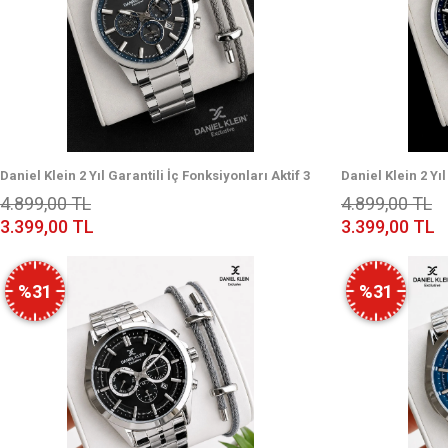
Daniel Klein 2 Yıl Garantili İç Fonksiyonları Aktif 3
Daniel Klein 2 Yıl
Atm Suya Dayanıklı Erkek Kol Saati EDK.2.14440-4
Atm Suya Dayanık
4.899,00 TL
4.899,00 TL
3.399,00 TL
3.399,00 TL
%31
%31