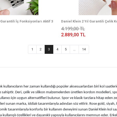
 Garantili İç Fonksiyonları Aktif 3
Daniel Klein 2 Yıl Garantili Çelik
lı Erkek Kol Saati EDK.2.14433-3
Dayanıklı Kadın Kol Saati+Bileklik
4.199,00 TL
2.889,00 TL
1
2
3
4
5
...
14
k kullanıcıların her zaman kullandığı popüler aksesuarlardan biri kol saatleri
e sahiptir. Deri, çelik ve silikon malzemelerden üretilen kordon modelleri, spor 
ullanıcı için uygun alternatifleri bulunur. Spor ve klasik tarzlara hitap ed
leri sunan marka, iddialı tasarımlarıyla adından söz ettirir. Rose gold, siyah, 
gonomik tasarımlarıyla konforlu bir kullanım deneyimi sunan Daniel Klein kol saa
llanışlı özellikleri ve dayanıklı yapısıyla kullanıcılarını memnun eder. Erkek