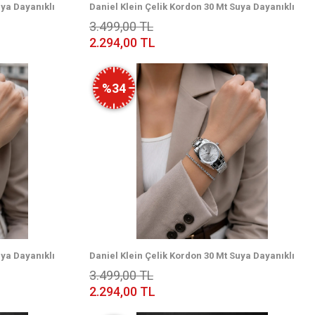
uya Dayanıklı
Daniel Klein Çelik Kordon 30 Mt Suya Dayanıklı
eklik
Özel Tasarım Kadın Kol Saati + Bileklik
3.499,00 TL
VS.BLKT.1006
2.294,00 TL
%34
uya Dayanıklı
Daniel Klein Çelik Kordon 30 Mt Suya Dayanıklı
eklik
Özel Tasarım Kadın Kol Saati + Bileklik
3.499,00 TL
VS.BLKT.1002
2.294,00 TL