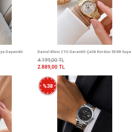
uya Dayanıklı
Daniel Klein 2 Yıl Garantili Çelik Kordon 30 Mt Suya
eklik
Dayanıklı Kadın Kol Saati+Bileklik DKK.14372.2
4.199,00 TL
2.889,00 TL
%38