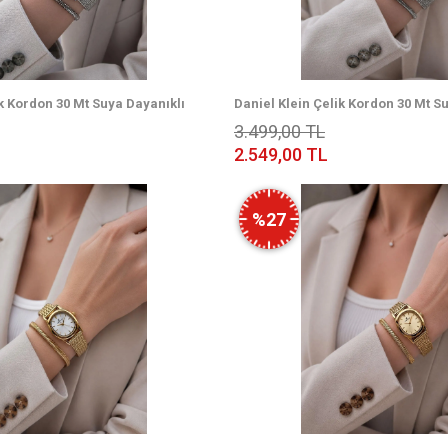
ik Kordon 30 Mt Suya Dayanıklı
Daniel Klein Çelik Kordon 30 Mt S
n Kol Saati + Bileklik
Özel Tasarım Kadın Kol Saati + Bil
3.499,00 TL
VS.BLKT.1011
2.549,00 TL
%27