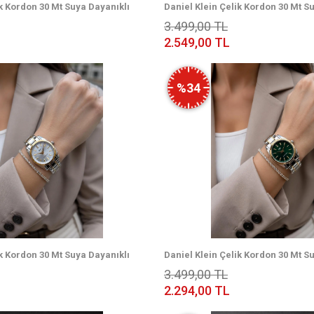
ik Kordon 30 Mt Suya Dayanıklı
Daniel Klein Çelik Kordon 30 Mt S
n Kol Saati + Bileklik
Özel Tasarım Kadın Kol Saati + Bil
3.499,00 TL
VS.BLKT.1007
2.549,00 TL
%34
ik Kordon 30 Mt Suya Dayanıklı
Daniel Klein Çelik Kordon 30 Mt S
n Kol Saati + Bileklik
Özel Tasarım Kadın Kol Saati + Bil
3.499,00 TL
VS.BLKT.1003
2.294,00 TL