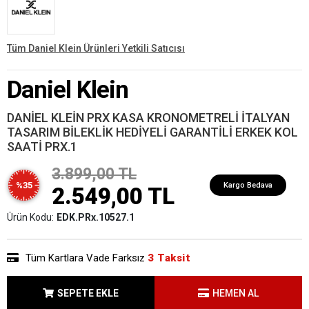
Tüm Daniel Klein Ürünleri Yetkili Satıcısı
Daniel Klein
DANİEL KLEİN PRX KASA KRONOMETRELİ İTALYAN
TASARIM BİLEKLİK HEDİYELİ GARANTİLİ ERKEK KOL
SAATİ PRX.1
3.899,00 TL
%35
Kargo Bedava
2.549,00 TL
Ürün Kodu:
EDK.PRx.10527.1
Tüm Kartlara Vade Farksız
3 Taksit
SEPETE EKLE
HEMEN AL