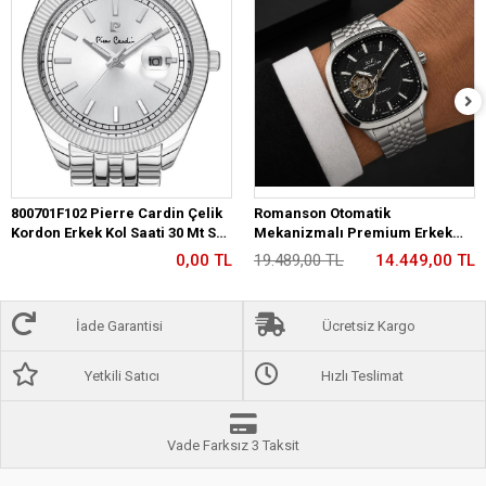
800701F102 Pierre Cardin Çelik
Romanson Otomatik
Kordon Erkek Kol Saati 30 Mt Su
Mekanizmalı Premium Erkek
Gecirmez
Kol Saati 5 ATM Suya Dayanıklı 2
0,00 TL
19.489,00 TL
14.449,00 TL
Yıl Garantili RM2233.12
İade Garantisi
Ücretsiz Kargo
Yetkili Satıcı
Hızlı Teslimat
Vade Farksız 3 Taksit