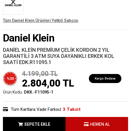
Tüm Daniel Klein Ürünleri Yetkili Satıcısı
Daniel Klein
DANİEL KLEİN PREMİUM ÇELİK KORDON 2 YIL
GARANTİLİ 3 ATM SUYA DAYANIKLI ERKEK KOL
SAATİ EDK.R11095.1
4.199,00 TL
%33
Kargo Bedava
2.804,00 TL
Ürün Kodu:
DKK.-F11095-1
Tüm Kartlara Vade Farksız
3 Taksit
SEPETE EKLE
HEMEN AL