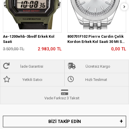
Ae-1200whb-3bvdf Erkek Kol
800701F102 Pierre Cardin Çelik
Saati
Kordon Erkek Kol Saati 30 Mt Su
Gecirmez
3.509,00 TL
2.983,00 TL
0,00 TL
İade Garantisi
Ücretsiz Kargo
Yetkili Satıcı
Hızlı Teslimat
Vade Farksız 3 Taksit
BİZİ TAKİP EDİN