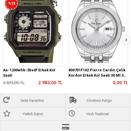
%15
Ae-1200whb-3bvdf Erkek Kol
800701F102 Pierre Cardin Çelik
Saati
Kordon Erkek Kol Saati 30 Mt Su
Gecirmez
3.509,00 TL
2.983,00 TL
0,00 TL
İade Garantisi
Ücretsiz Kargo
Yetkili Satıcı
Hızlı Teslimat