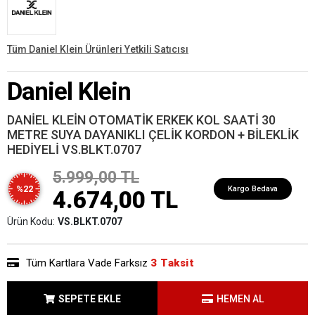
Tüm Daniel Klein Ürünleri Yetkili Satıcısı
Daniel Klein
DANİEL KLEİN OTOMATİK ERKEK KOL SAATİ 30
METRE SUYA DAYANIKLI ÇELİK KORDON + BİLEKLİK
HEDİYELİ VS.BLKT.0707
5.999,00 TL
%22
Kargo Bedava
4.674,00 TL
Ürün Kodu:
VS.BLKT.0707
Tüm Kartlara Vade Farksız
3 Taksit
SEPETE EKLE
HEMEN AL