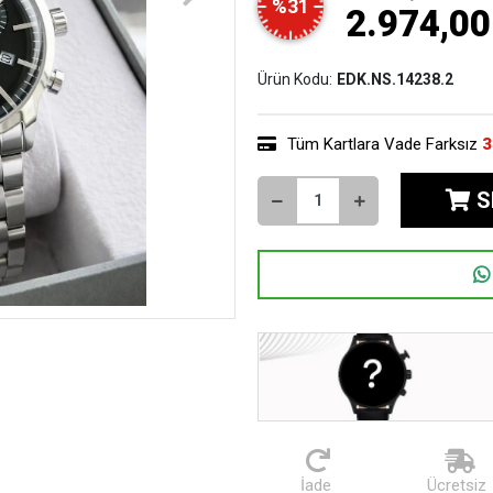
%31
2.974,00
Ürün Kodu:
EDK.NS.14238.2
Tüm Kartlara Vade Farksız
3
S
İade
Ücretsiz