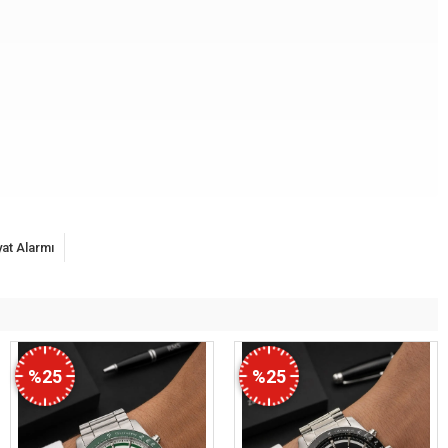
yat Alarmı
%25
%25