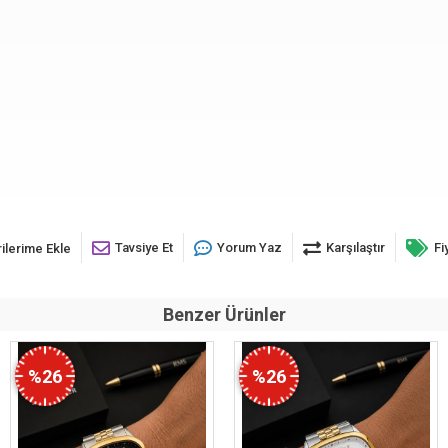
Tavsiye Et
Yorum Yaz
Karşılaştır
Fi
ilerime Ekle
Benzer Ürünler
%26
%26