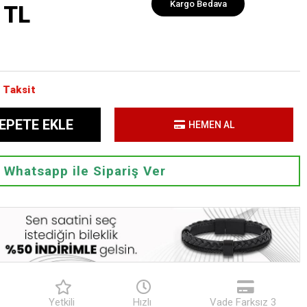
Kargo Bedava
 TL
 Taksit
EPETE EKLE
HEMEN AL
Whatsapp ile Sipariş Ver
Yetkili
Hızlı
Vade Farksız 3