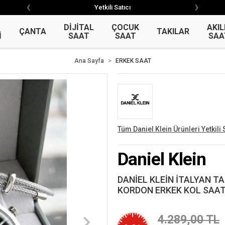
‹
›
‹
›
Yetkili Satıcı
Garantili Ürün
DİJİTAL
ÇOCUK
AKIL
ÇANTA
TAKILAR
İ
SAAT
SAAT
SAA
Ana Sayfa
ERKEK SAAT
Tüm Daniel Klein Ürünleri Yetkili 
Daniel Klein
DANİEL KLEİN İTALYAN TA
KORDON ERKEK KOL SAATİ
4.289,00 TL