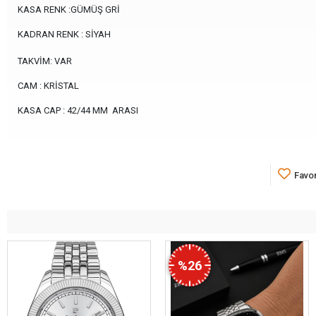
KASA RENK :GÜMÜŞ GRİ
KADRAN RENK : SİYAH
TAKVİM: VAR
CAM : KRİSTAL
KASA CAP : 42/44 MM ARASI
Favor
%26