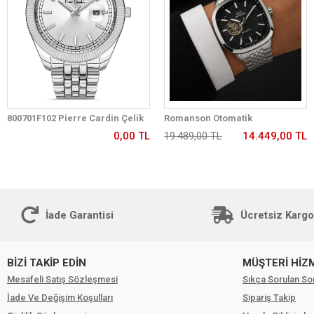
800701F102 Pierre Cardin Çelik
Romanson Otomatik
Kordon Erkek Kol Saati 30 Mt Su
Mekanizmalı Premium Erkek
0,00 TL
19.489,00 TL
14.449,00 TL
Gecirmez
Kol Saati 5 ATM Suya Dayanıklı 2
Yıl Garantili RM2233.12
İade Garantisi
Ücretsiz Kargo
BİZİ TAKİP EDİN
MÜŞTERİ HİZ
Mesafeli Satış Sözleşmesi
Sıkça Sorulan So
İade Ve Değişim Koşulları
Sipariş Takip