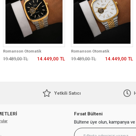
Romanson Otomatik
Romanson Otomatik
Mekanizmalı Premium Erkek
Mekanizmalı Premium Erkek
19.489,00 TL
14.449,00 TL
19.489,00 TL
14.449,00 TL
Kol Saati 5 ATM Suya Dayanıklı 2
Kol Saati 5 ATM Suya Dayanıklı 2
Yıl Garantili RM2233.99
Yıl Garantili RM2233.42
Yetkili Satıcı
H
METLERİ
Fırsat Bülteni
rular
Bültene üye olun, kampanya ve 