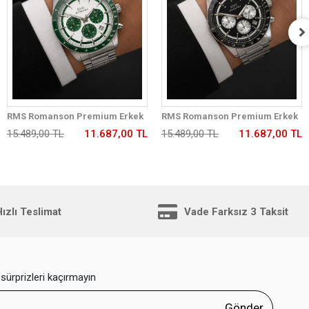
RMS Romanson Premium Erkek
RMS Romanson Premium Erkek
Kol Saati Çelik Kordon 5 ATM Su
Kol Saati Çelik Kordon 5 ATM Su
15.489,00 TL
11.687,00 TL
15.489,00 TL
11.687,00 TL
Geçirmez Kronometreli Kadran
Geçirmez Kronometreli Kadran
AG2198.180
AG2198.12
ızlı Teslimat
Vade Farksız 3 Taksit
sürprizleri kaçırmayın
Gönder