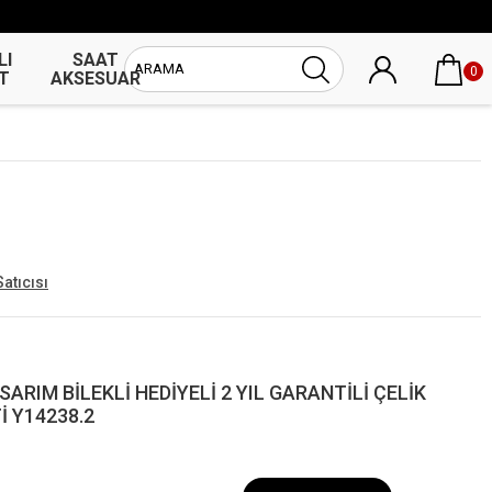
LI
SAAT
UNİSEX
0
T
AKSESUAR
SAAT
Satıcısı
SARIM BİLEKLİ HEDİYELİ 2 YIL GARANTİLİ ÇELİK
 Y14238.2