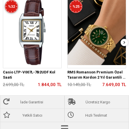
%32
%25
Casio LTP-V007L-7B2UDF Kol
RMS Romanson Premium Özel
Saati
Tasarım Kordon 2 Yıl Garantili 5
Atm Kadın Kol Saati+Bileklik
2.699,00 TL
1.844,00 TL
10.149,00 TL
7.649,00 TL
A2175.29
İade Garantisi
Ücretsiz Kargo
Yetkili Satıcı
Hızlı Teslimat