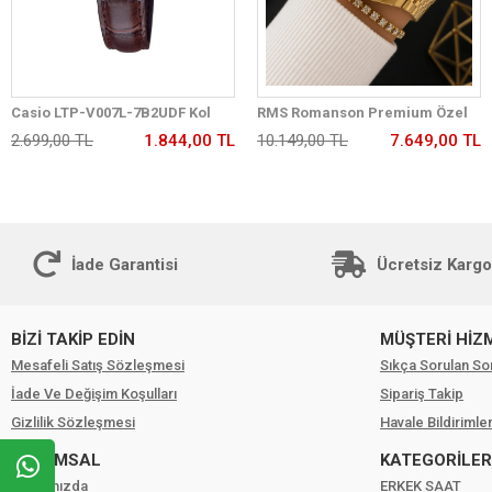
Casio LTP-V007L-7B2UDF Kol
RMS Romanson Premium Özel
Saati
Tasarım Kordon 2 Yıl Garantili 5
2.699,00 TL
1.844,00 TL
10.149,00 TL
7.649,00 TL
Atm Kadın Kol Saati+Bileklik
A2175.29
İade Garantisi
Ücretsiz Kargo
BİZİ TAKİP EDİN
MÜŞTERİ HİZ
Mesafeli Satış Sözleşmesi
Sıkça Sorulan So
İade Ve Değişim Koşulları
Sipariş Takip
Gizlilik Sözleşmesi
Havale Bildirimler
KURUMSAL
KATEGORİLER
Hakkımızda
ERKEK SAAT