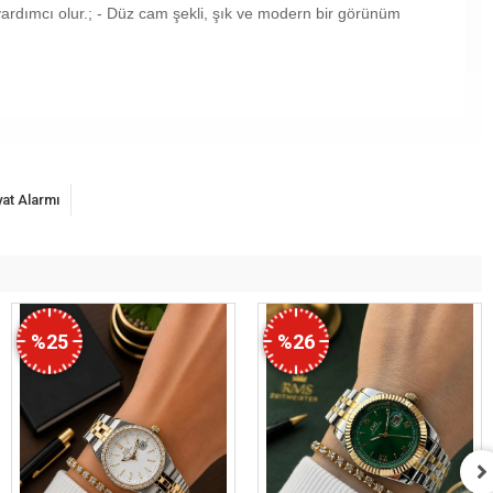
a yardımcı olur.; - Düz cam şekli, şık ve modern bir görünüm
yat Alarmı
%25
%26