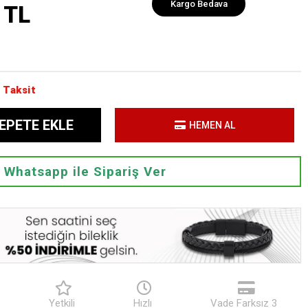
Kargo Bedava
 TL
 Taksit
EPETE EKLE
HEMEN AL
Whatsapp ile Sipariş Ver
Yetkili
Hızlı
Vade Farksız 3