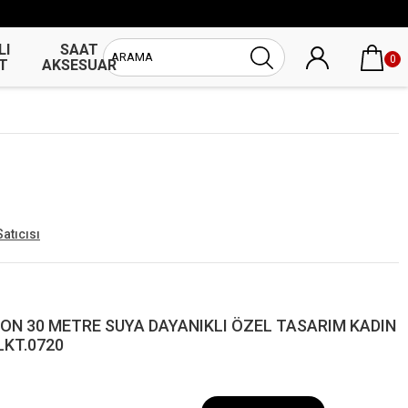
LI
SAAT
UNİSEX
0
T
AKSESUAR
SAAT
Satıcısı
DON 30 METRE SUYA DAYANIKLI ÖZEL TASARIM KADIN
LKT.0720