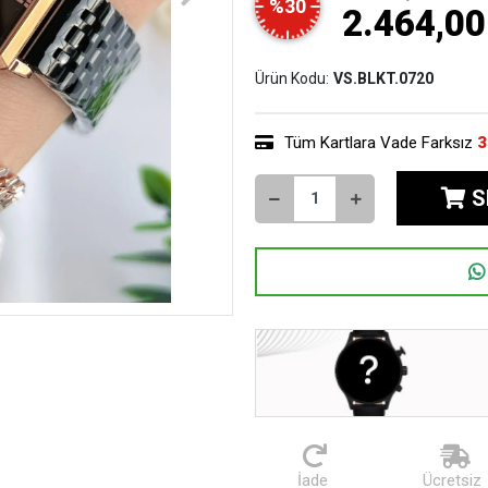
%30
2.464,00
Ürün Kodu:
VS.BLKT.0720
Tüm Kartlara Vade Farksız
3
S
İade
Ücretsiz