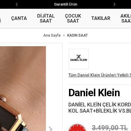
‹
›
‹
›
Garantili Ürün
Garantili Ürün
DİJİTAL
ÇOCUK
AKIL
ÇANTA
TAKILAR
İ
SAAT
SAAT
SAA
Ana Sayfa
KADIN SAAT
Tüm Daniel Klein Ürünleri Yetkili 
Daniel Klein
DANİEL KLEİN ÇELİK KOR
KOL SAAT+BİLEKLİK VS.B
3.499,00 TL