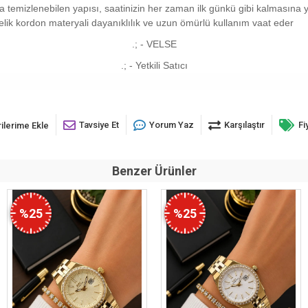
layca temizlenebilen yapısı, saatinizin her zaman ilk günkü gibi kalmasın
 Çelik kordon materyali dayanıklılık ve uzun ömürlü kullanım vaat eder
.; - VELSE
.; - Yetkili Satıcı
Tavsiye Et
Yorum Yaz
Karşılaştır
Fi
ilerime Ekle
Benzer Ürünler
%25
%25