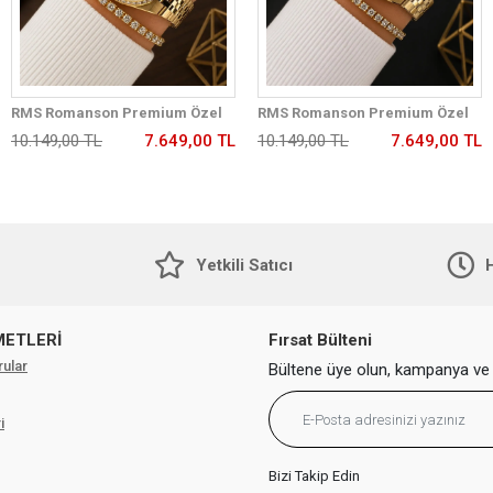
RMS Romanson Premium Özel
RMS Romanson Premium Özel
Tasarım Kordon 2 Yıl Garantili 5
Tasarım Kordon 2 Yıl Garantili 5
10.149,00 TL
7.649,00 TL
10.149,00 TL
7.649,00 TL
Atm Kadın Kol Saati+Bileklik
Atm Kadın Kol Saati+Bileklik
A2175.25
A2175.20
Yetkili Satıcı
H
METLERİ
Fırsat Bülteni
rular
Bültene üye olun, kampanya ve 
i
Bizi Takip Edin