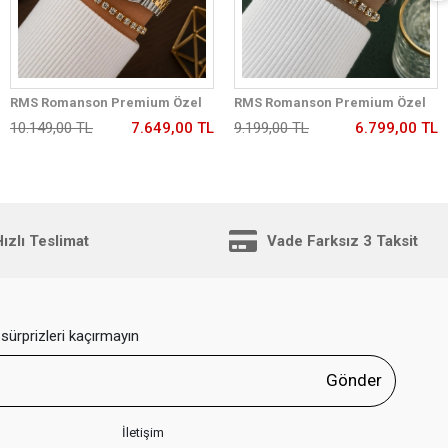
RMS Romanson Premium Özel
RMS Romanson Premium Özel
Tasarım Kordon 2 Yıl Garantili 5
Tasarım Kordon 2 Yıl Garantili 5
10.149,00 TL
7.649,00 TL
9.199,00 TL
6.799,00 TL
Atm Kadın Kol Saati+Bileklik
Atm Kadın Kol Saati+Bileklik
A2175.40
A1350.49
ızlı Teslimat
Vade Farksız 3 Taksit
sürprizleri kaçırmayın
Gönder
İletişim