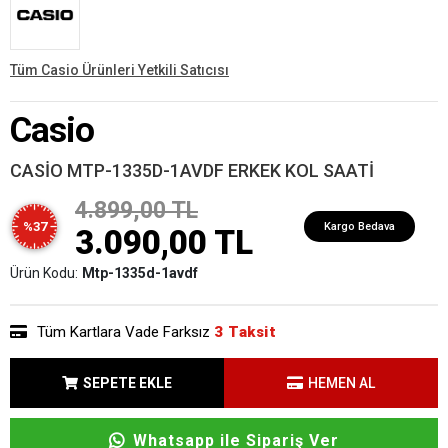
Tüm Casio Ürünleri Yetkili Satıcısı
Casio
CASİO MTP-1335D-1AVDF ERKEK KOL SAATİ
4.899,00 TL
%37
Kargo Bedava
3.090,00 TL
Ürün Kodu:
Mtp-1335d-1avdf
Tüm Kartlara Vade Farksız
3 Taksit
SEPETE EKLE
HEMEN AL
Whatsapp ile Sipariş Ver