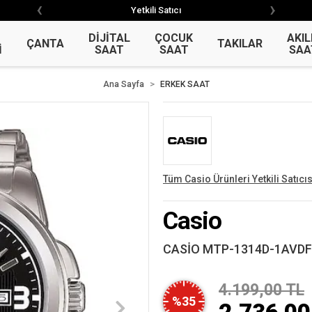
‹
›
‹
›
Yetkili Satıcı
Garantili Ürün
DİJİTAL
ÇOCUK
AKIL
ÇANTA
TAKILAR
İ
SAAT
SAAT
SAA
Ana Sayfa
ERKEK SAAT
Tüm Casio Ürünleri Yetkili Satıcıs
Casio
CASİO MTP-1314D-1AVDF
4.199,00 TL
%35