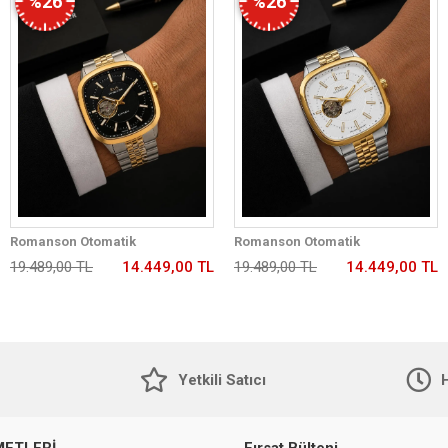
%26
%26
Romanson Otomatik
Romanson Otomatik
Mekanizmalı Premium Erkek
Mekanizmalı Premium Erkek
19.489,00 TL
14.449,00 TL
19.489,00 TL
14.449,00 TL
Kol Saati 5 ATM Suya Dayanıklı 2
Kol Saati 5 ATM Suya Dayanıklı 2
Yıl Garantili RM2233.99
Yıl Garantili RM2233.42
Yetkili Satıcı
H