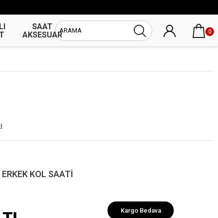
LI
SAAT
UNİSEX
0
T
AKSESUAR
SAAT
ı
 ERKEK KOL SAATİ
Kargo Bedava