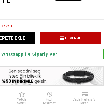
 TL
 Taksit
EPETE EKLE
HEMEN AL
Whatsapp ile Sipariş Ver
Yetkili
Hızlı
Vade Farksız 3
Satıcı
Teslimat
Taksit