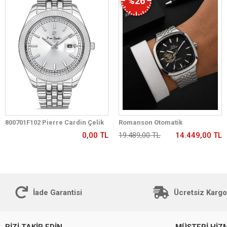
%26
800701F102 Pierre Cardin Çelik
Romanson Otomatik
Kordon Erkek Kol Saati 30 Mt Su
Mekanizmalı Premium Erkek
0,00 TL
19.489,00 TL
14.449,00 TL
Gecirmez
Kol Saati 5 ATM Suya Dayanıklı 2
Yıl Garantili RM2233.12
İade Garantisi
Ücretsiz Kargo