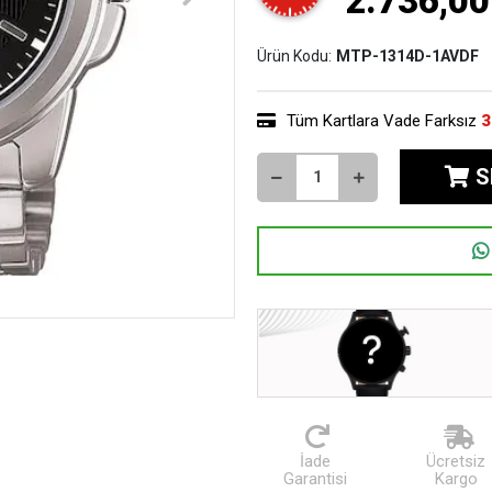
2.736,00
Ürün Kodu:
MTP-1314D-1AVDF
Tüm Kartlara Vade Farksız
3
S
İade
Ücretsiz
Garantisi
Kargo