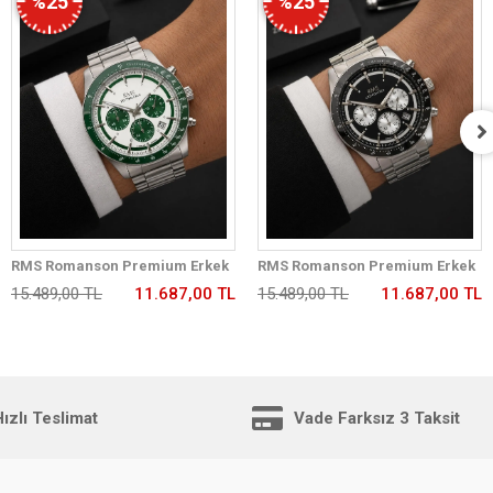
%25
%25
RMS Romanson Premium Erkek
RMS Romanson Premium Erkek
Kol Saati Çelik Kordon 5 ATM Su
Kol Saati Çelik Kordon 5 ATM Su
15.489,00 TL
11.687,00 TL
15.489,00 TL
11.687,00 TL
Geçirmez Kronometreli Kadran
Geçirmez Kronometreli Kadran
AG2198.180
AG2198.12
ızlı Teslimat
Vade Farksız 3 Taksit