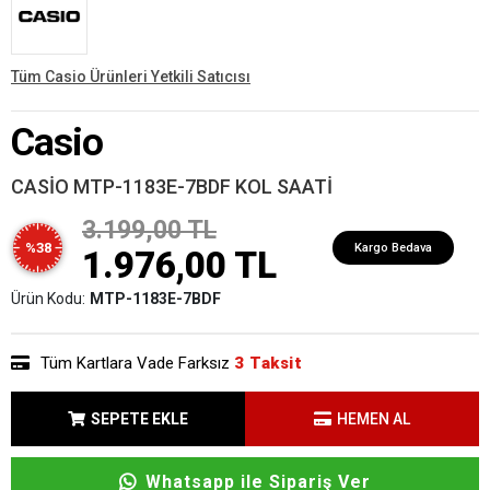
Tüm Casio Ürünleri Yetkili Satıcısı
Casio
CASİO MTP-1183E-7BDF KOL SAATİ
3.199,00 TL
%38
Kargo Bedava
1.976,00 TL
Ürün Kodu:
MTP-1183E-7BDF
Tüm Kartlara Vade Farksız
3 Taksit
SEPETE EKLE
HEMEN AL
Whatsapp ile Sipariş Ver