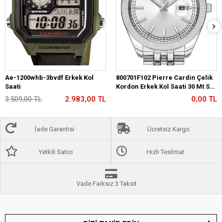
Ae-1200whb-3bvdf Erkek Kol
800701F102 Pierre Cardin Çelik
Saati
Kordon Erkek Kol Saati 30 Mt Su
Gecirmez
3.509,00 TL
2.983,00 TL
0,00 TL
İade Garantisi
Ücretsiz Kargo
Yetkili Satıcı
Hızlı Teslimat
Vade Farksız 3 Taksit