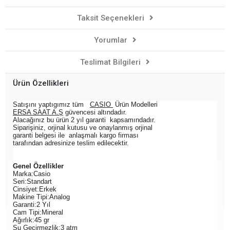
Taksit Seçenekleri
Yorumlar
Teslimat Bilgileri
Ürün Özellikleri
Satışını yaptıgımız tüm
CASIO
Ürün Modelleri
ERSA SAAT A.Ş
güvencesi altındadır.
Alacağınız bu ürün 2 yıl garanti
kapsamındadır.
Siparişiniz, orjinal kutusu ve onaylanmış orjinal
garanti belgesi ile
anlaşmalı kargo firması
tarafından adresinize teslim edilecektir.
Genel Özellikler
Marka:Casio
Seri:Standart
Cinsiyet:Erkek
Makine Tipi:Analog
Garanti:2 Yıl
Cam Tipi:Mineral
Ağırlık:45 gr
Su Geçirmezlik:3 atm