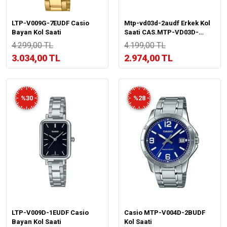
LTP-V009G-7EUDF Casio
Mtp-vd03d-2audf Erkek Kol
Bayan Kol Saati
Saati CAS.MTP-VD03D-
2AUDF
4.299,00 TL
4.199,00 TL
3.034,00 TL
2.974,00 TL
%30
%28
LTP-V009D-1EUDF Casio
Casio MTP-V004D-2BUDF
Bayan Kol Saati
Kol Saati