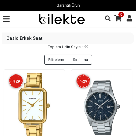
Garantili Ürün
0
Casio Erkek Saat
Toplam Ürün Sayısı :
29
Filtreleme
Sıralama
%29
%29