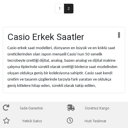
1
2
Casio Erkek Saatler
Casio erkek saat modelleri, dünyanın en büyük ve en köklü saat
üreticilerinden olan Japon menşeili Casio’nun 50 senelik
tecrübeyle ürettiği dijital, analog, bazen analog ve dijital makine
çalışma tiplerinde sürekli olarak ürettiği binlerce saat modelinden
oluşan oldukça geniş bir koleksiyona sahiptir. Casio saat kendi
üretim ve tasarım çizgilerinde tarzıyla fark yaratan ve oldukça
geniş kitlelere hitap eden, sürekli olarak takip edilen,
koleksiyonerlerin vazgeçilmezi olan bir markadır, birbirinden
kaliteli ve sağlam ürünleri her türlü koşulda dayanıklı ve
kullanışlılığıyla ön plana çıkmaktadır, su sporlarıyla uğraşan
İade Garantisi
Ücretsiz Kargo
yüzmeyi, denizde ve havuzda vakit geçirmeyi sevenlerin en çok
tercih ettiği ve sevdiği markalardan olan Casio yüksek ATM
Yetkili Satıcı
Hızlı Teslimat
değerlerinden ödün vermeden ürettiği her zevke hitap eden