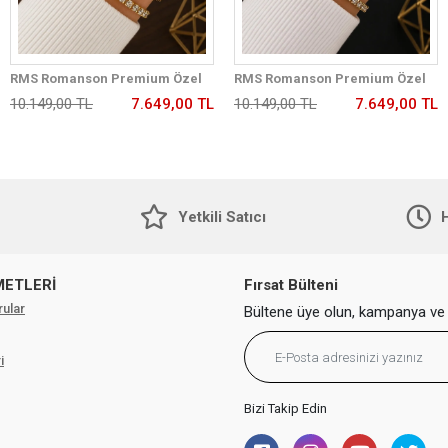
RMS Romanson Premium Özel
RMS Romanson Premium Özel
Tasarım Kordon 2 Yıl Garantili 5
Tasarım Kordon 2 Yıl Garantili 5
10.149,00 TL
7.649,00 TL
10.149,00 TL
7.649,00 TL
Atm Kadın Kol Saati+Bileklik
Atm Kadın Kol Saati+Bileklik
A2175.25
A2175.20
Yetkili Satıcı
H
METLERİ
Fırsat Bülteni
rular
Bültene üye olun, kampanya ve 
i
Bizi Takip Edin