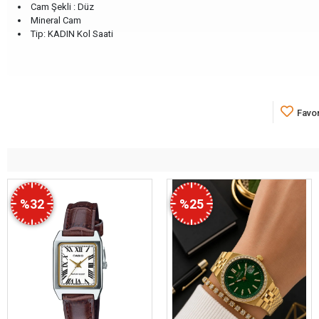
Cam Şekli : Düz
Mineral Cam
Tip: KADIN Kol Saati
Favor
%32
%25