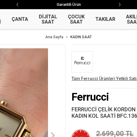
‹
›
‹
›
Garantili Ürün
Garantili Ürün
DİJİTAL
ÇOCUK
AKIL
ÇANTA
TAKILAR
İ
SAAT
SAAT
SAA
Ana Sayfa
KADIN SAAT
Tüm Ferrucci Ürünleri Yetkili Satı
Ferrucci
FERRUCCİ ÇELİK KORDON 
KADIN KOL SAATİ BFC.136
2.699,00 TL