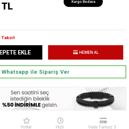
Kargo Bedava
 TL
 Taksit
EPETE EKLE
HEMEN AL
Whatsapp ile Sipariş Ver
Yetkili
Hızlı
Vade Farksız 3