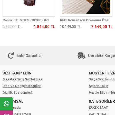
Casio LTP-V007L-7B2UDF Kol
RMS Romanson Premium Özel
Saati
Tasarım Kordon 2 Yıl Garantili 5
2.699,00 TL
1.844,00 TL
10.149,00 TL
7.649,00 TL
Atm Kadın Kol Saati+Bileklik
A2175.29
İade Garantisi
Ücretsiz Kargo
BİZİ TAKİP EDİN
MÜŞTERİ HİZ
Mesafeli Satış Sözleşmesi
Sıkça Sorulan So
İade Ve Değişim Koşulları
Sipariş Takip
Gizlilik Sözleşmesi
Havale Bildirimler
KURUMSAL
KATEGORİLER
Hakkımızda
ERKEK SAAT
Üyelik Sözleşmesi
KADIN SAAT