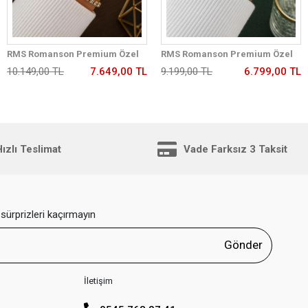
RMS Romanson Premium Özel
RMS Romanson Premium Özel
Tasarım Kordon 2 Yıl Garantili 5
Tasarım Kordon 2 Yıl Garantili 5
10.149,00 TL
7.649,00 TL
9.199,00 TL
6.799,00 TL
Atm Kadın Kol Saati+Bileklik
Atm Kadın Kol Saati+Bileklik
A2175.40
A1350.49
ızlı Teslimat
Vade Farksız 3 Taksit
sürprizleri kaçırmayın
Gönder
İletişim