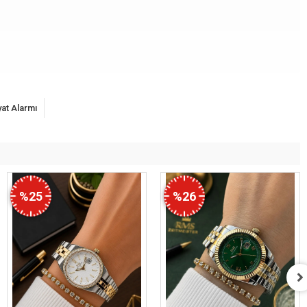
yat Alarmı
%25
%26