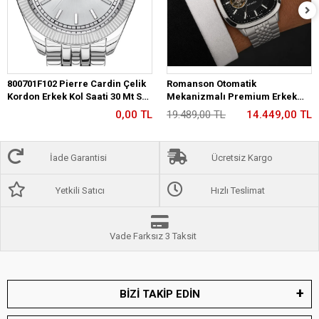
800701F102 Pierre Cardin Çelik
Romanson Otomatik
Kordon Erkek Kol Saati 30 Mt Su
Mekanizmalı Premium Erkek
Gecirmez
Kol Saati 5 ATM Suya Dayanıklı 2
0,00 TL
19.489,00 TL
14.449,00 TL
Yıl Garantili RM2233.12
İade Garantisi
Ücretsiz Kargo
Yetkili Satıcı
Hızlı Teslimat
Vade Farksız 3 Taksit
BİZİ TAKİP EDİN