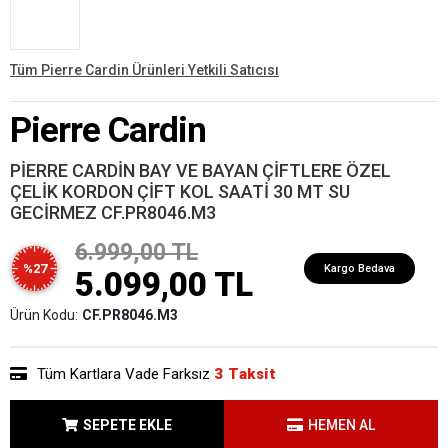
Tüm Pierre Cardin Ürünleri Yetkili Satıcısı
Pierre Cardin
PİERRE CARDİN BAY VE BAYAN ÇİFTLERE ÖZEL
ÇELİK KORDON ÇİFT KOL SAATİ 30 MT SU
GECİRMEZ CF.PR8046.M3
6.999,00 TL
%27
Kargo Bedava
5.099,00 TL
Ürün Kodu:
CF.PR8046.M3
Tüm Kartlara Vade Farksız
3 Taksit
SEPETE EKLE
HEMEN AL